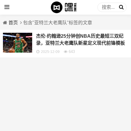
首页
包含"亚特兰大老鹰队"标签的文章
杰伦·约翰逊25分钟创NBA历史最短三双纪
录，亚特兰大老鹰队新星定义现代前锋模板
643
2025-12-09